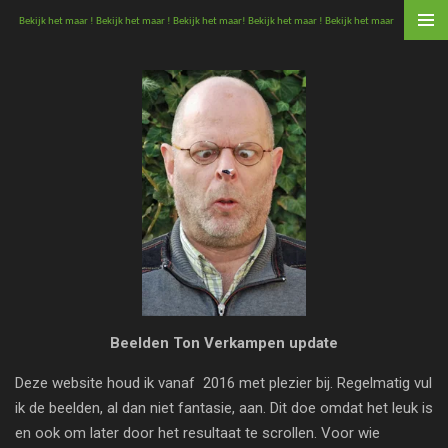
Ga
Bekijk het maar ! Bekijk het maar ! Bekijk het maar! Bekijk het maar ! Bekijk het maar
direct
naar
de
hoofdinhoud
Beelden
Ton Verkampen update
Deze website houd ik vanaf 2016 met plezier bij. Regelmatig vul
ik de beelden, al dan niet fantasie, aan. Dit doe omdat het leuk is
en ook om later door het resultaat te scrollen. Voor wie